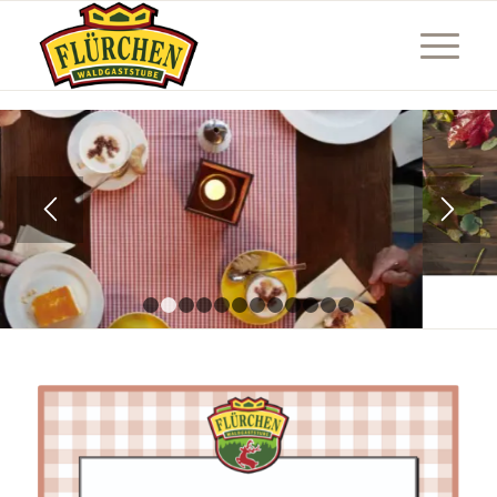
1
2
3
4
5
6
7
8
9
10
11
12