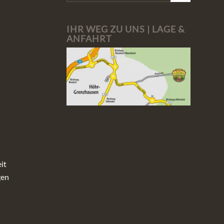
IHR WEG ZU UNS | LAGE &
ANFAHRT
it
gen